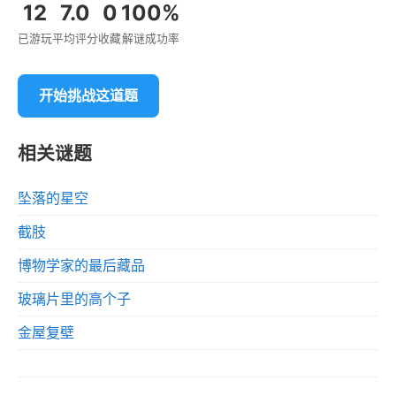
12
7.0
0
100%
已游玩
平均评分
收藏
解谜成功率
开始挑战这道题
相关谜题
坠落的星空
截肢
博物学家的最后藏品
玻璃片里的高个子
金屋复壁