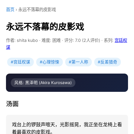
首页
›
永远不落幕的皮影戏
永远不落幕的皮影戏
作者: shita kubo
·
难度: 困难
·
评分: 7.0 (2人评价)
·
系列:
宫廷权
谋
#宫廷权谋
#心理惊悚
#第一人称
#反差猎奇
风格: 黑泽明 (Akira Kurosawa)
汤面
戏台上的锣鼓声喧天，光影摇晃，我正坐在龙椅上看
着最喜欢的皮影戏。
