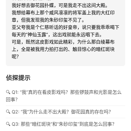
我好想去御花园扑蝶，可是我走不出这间大殿。

我想给幕布上那个威风凛凛的将军盖上我的大红印
章，但我发现我的朱砂印玺不见了。

亚父夸我是个仁慈听话的好皇帝，说只要我乖乖喝下
每天的“神仙玉露”，这出戏就能永远唱下去。

可是，既然这皮影戏如此精彩，为什么那白绫幕布
上，全是被我用力拍打出的、触目惊心的暗红斑块
呢？
侦探提示
Q1: “我”真的在看皮影戏吗？那些锣鼓声和光影是怎么
回事？
Q2: “我”为什么走不出大殿？御花园真的存在吗？
Q3: 那些“暗红斑块”和“朱砂印玺”到底是怎么回事？