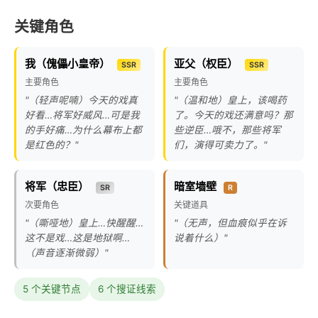
关键角色
我（傀儡小皇帝）
亚父（权臣）
SSR
SSR
主要角色
主要角色
"（轻声呢喃）今天的戏真
"（温和地）皇上，该喝药
好看…将军好威风…可是我
了。今天的戏还满意吗？那
的手好痛…为什么幕布上都
些逆臣…哦不，那些将军
是红色的？"
们，演得可卖力了。"
将军（忠臣）
暗室墙壁
SR
R
次要角色
关键道具
"（嘶哑地）皇上…快醒醒…
"（无声，但血痕似乎在诉
这不是戏…这是地狱啊…
说着什么）"
（声音逐渐微弱）"
5 个关键节点
6 个搜证线索