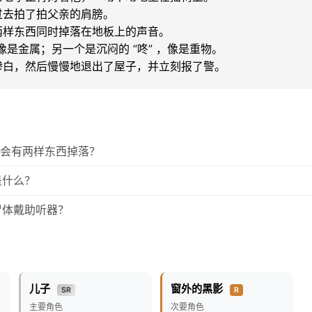
去拍了拍父亲的肩膀。

样东西同时掉落在地板上的声音。

，像是金属；另一个是沉闷的 “咚” ，像是重物。

惨白，然后慢慢地退出了屋子，并立刻报了警。
肩后会有两样东西掉落？
是什么？
尸体戴助听器？
儿子
窗外的黑影
SR
R
主要角色
次要角色