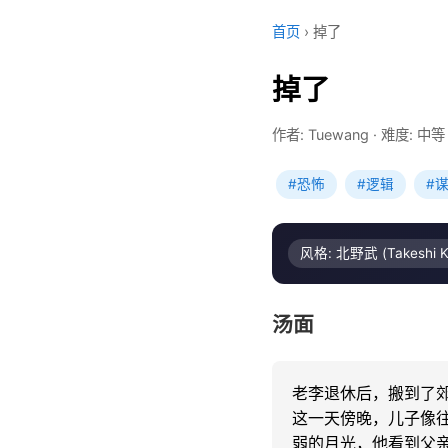
首页
›
掉了
掉了
作者: Tuewang
·
难度: 中等
#恐怖
#逻辑
#
风格: 北野武 (Takeshi Ki
汤面
老李退休后，搬到了
这一天傍晚，儿子像往
弱的月光，他看到父亲