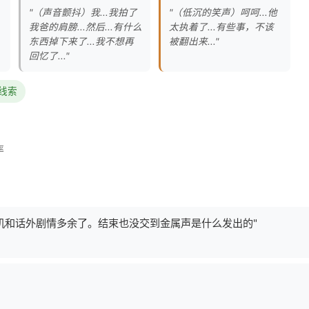
"（声音颤抖）我...我拍了
"（低沉的笑声）呵呵...他
我爸的肩膀...然后...有什么
太执着了...有些事，不该
东西掉下来了...我不想再
被翻出来..."
回忆了..."
证线索
率
机和话外剧情多余了。结束也没交到金属声是什么发出的"