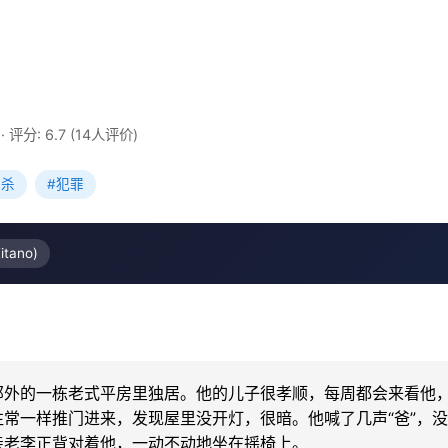
·
评分: 6.7 (14人评价)
谋杀
#犯罪
tano)
郊外的一栋老式平房里独居。他的儿子很孝顺，每周都会来看他，
常一样推门进来，发现屋里没开灯，很暗。他喊了几声“爸”，
老李正背对着他，一动不动地坐在摇椅上。
