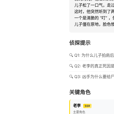
儿子松了一口气，走过
这时，他突然听到了两
一个是清脆的 “叮” 
儿子僵在原地，脸色
侦探提示
Q1: 为什么儿子拍
Q2: 老李的真正死因
Q3: 凶手为什么要给
关键角色
老李
SSR
主要角色