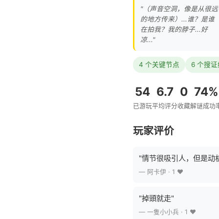
"（声音空洞，像是从很远
的地方传来）...谁？是谁
在拍我？我的脖子...好
凉..."
4 个关键节点
6 个搜
54
6.7
0
74%
已游玩
平均评分
收藏
解谜成功
玩家评价
"情节很吸引人，但是动
— 阿卡伊 · 1 ❤️
"掉頭就走"
— 一隻小小兵 · 1 ❤️