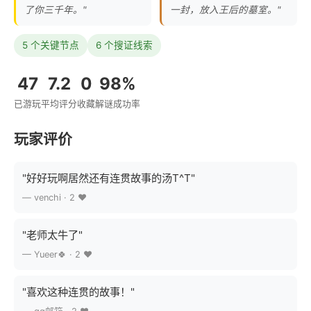
了你三千年。"
一封，放入王后的墓室。"
5 个关键节点
6 个搜证线索
47
7.2
0
98%
已游玩
平均评分
收藏
解谜成功率
玩家评价
"好好玩啊居然还有连贯故事的汤T^T"
— venchi · 2 ❤️
"老师太牛了"
— Yueer🍀 · 2 ❤️
"喜欢这种连贯的故事！"