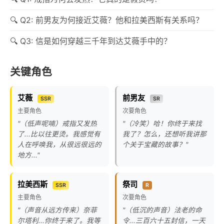
Q2: 前男友为何接近艾薇？他和拉美西斯有关系吗？
Q3: 信是如何穿越三千年到达艾薇手中的？
关键角色
艾薇
前男友
SSR
SR
主要角色
次要角色
"（低声呢喃）戒指又发热
"（冷笑）哈！你终于来找
了...比以往更烫。我感觉有
我了？怎么，还想听我讲那
人在呼唤我，从很远很远的
个关于宝藏的故事？"
地方..."
拉美西斯
祭司
SSR
R
主要角色
次要角色
"（声音从远方传来）奈菲
"（低沉的声音）法老的命
尔塔利...你终于来了。我等
令...三百六十五封信，一天