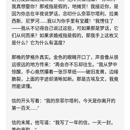
我真想娶你？那戒指是假的，地摊货！我接近你，是
因为你总在半夜说梦话，念叨什么奈菲尔塔利、拉美
西斯、尼罗河……我以为你手里有宝藏！”我愣住了
——我从不记得自己说过这些，可如果那是梦话，它
们从何而来？如果求婚戒指是假的，那我手上这枚又
是什么？它为什么有温度？

那晚的梦格外真实。金色的眼睛开口了，声音像从很
远很远的地方传来：“再会亦不忘却往生。”我从梦中
惊醒，手心竟然攥着一张莎草纸——破旧发黄，边缘
脆裂，上面的字迹却清晰如新。那是古埃及文，我竟
然能读懂。

信的开头写着：“我的奈菲尔塔利，今天是你离开的
第一百天……”

信的末尾，他写道：“我写了一年的信，一天一封，
等你来取。”
