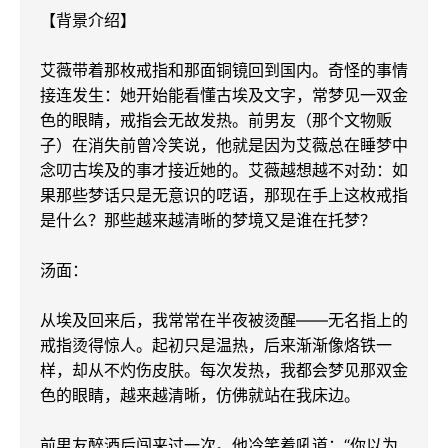
【背景介绍】

艾薇带着那枚戒指和那面铜镜回到国内。奇怪的事情
接连发生：她开始能看懂古埃及文字，常梦见一双金
色的眼睛，戒指会无故发热。前男友（那个文物贩
子）在消失前曾冷笑说，他就是因为艾薇总在睡梦中
念叨古埃及的事才接近她的。艾薇越想越不对劲：如
果那些梦话只是无意识的呓语，那现在手上这枚戒指
是什么？那些越来越清晰的梦境又是谁在托梦？

汤面：

从埃及回来后，我常常在半夜被烫醒——无名指上的
戒指烫得惊人。起初只是温热，后来渐渐像烙铁一
样，却从不灼伤皮肤。每次发热，我都会梦见那双金
色的眼睛，越来越清晰，仿佛就站在我床边。

前男友醉酒后闯来过一次。他冷笑着吼道：“你以为