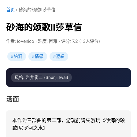
首页
›
砂海的颂歌Ⅱ莎草信
砂海的颂歌Ⅱ莎草信
作者: lovenico
·
难度: 困难
·
评分: 7.2 (13人评价)
#脑洞
#情感
#逻辑
风格: 岩井俊二 (Shunji Iwai)
汤面
本作为三部曲的第二部，游玩前请先游玩《砂海的颂
歌Ⅰ尼罗河之水》
