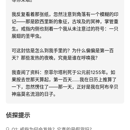
我反复看着那张纸，忽然注意到角落有一个模糊的印
记——那是欧西里斯的象征，古埃及的冥神，掌管重
生。戒指内侧也刻着一个我从未注意过的符号：一只
展翅的圣甲虫。

可这封信是怎么到我手里的？为什么偏偏是第一百
天？那些发热的夜晚，究竟是谁在呼唤我？

我查阅了资料：奈菲尔塔利死于公元前1255年。如
果按去世那天算起，第一百天……我在日历上推算了
一下，忽然愣住了——那一天，正好是我在阿布辛贝
神庙莫名流泪的日子。
侦探提示
Q1: 戒指为何会发热？它真的是假货吗？