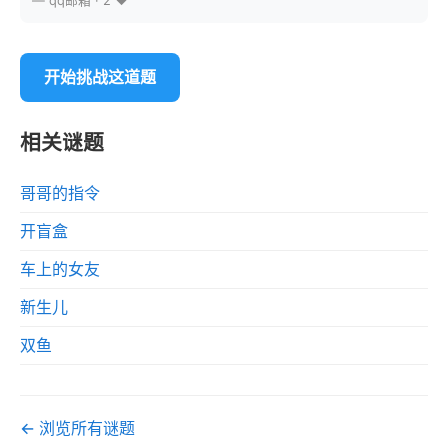
— qq邮箱 · 2 ❤️
开始挑战这道题
相关谜题
哥哥的指令
开盲盒
车上的女友
新生儿
双鱼
← 浏览所有谜题