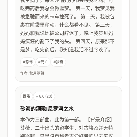
我生病了。每天睡前妈妈都会喂我吃药。可
吃完药后我总会做噩梦。 第一天，我梦见我
被急驰而来的卡车撞死了。 第二天，我被包
裹在睡袋里移动，什么都看不见。 第三天，
妈妈和我说她被公司辞退了，晚上我梦见妈
妈疯狂的割下了我的头。 第四天，原来那不
是梦，吃完药后，我知道我活不过今晚了。
#恐怖
#死亡
#猎奇
作者: 秋月朝朝
困难
⭐ 8.6 (23)
砂海的颂歌Ⅰ尼罗河之水
本作为三部曲，此为第一部。 【背景介绍】
艾薇，二十出头的留学生，对古埃及并无特
别兴趣，只是陪自称考古爱好者的男友来埃