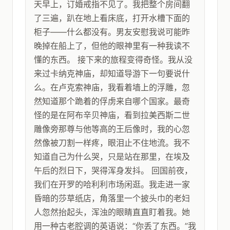
天早上，订婚戒指不见了。我把整个房间翻
了三遍，趴在地上看床底，打开水槽下面的
柜子——什么都没有。男友安慰我说可能昨
晚掉在船上了，但他的眼神里有一种我读不
懂的东西。 接下来的旅程变得奇怪。我从没
来过卡纳克神庙，却知道导游下一句要说什
么。在卢克索神庙，我看着墙上的浮雕，忽
然知道那个跪着的俘虏来自哪个国家。最奇
怪的是在阿布辛贝神庙，看到拉美西斯二世
雕像旁那尊与他等高的王后像时，我的心忽
然像被刀割一样疼，眼泪止不住地流。我不
知道自己为什么哭，只是站在那里，在埃及
午后的烈日下，哭得浑身发抖。 回国前夜，
我们在开罗的哈利利市场闲逛。我走进一家
昏暗的莎草纸店，角落里一个披头巾的老妇
人忽然抬起头，浑浊的眼睛直直盯着我。她
用一种古老腔调的英语说：“你丢了东西。”我