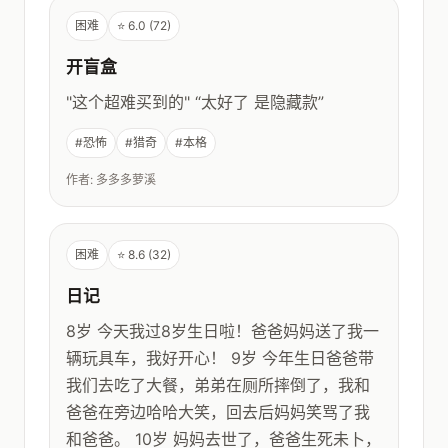
困难
⭐ 6.0 (72)
开盲盒
"这个超难买到的" “太好了 是隐藏款”
#恐怖
#猎奇
#本格
作者: 多多多萝溪
困难
⭐ 8.6 (32)
日记
8岁 今天我过8岁生日啦！爸爸妈妈送了我一
辆玩具车，我好开心！ 9岁 今年生日爸爸带
我们去吃了大餐，弟弟在厕所摔倒了，我和
爸爸在旁边哈哈大笑，回去后妈妈笑骂了我
和爸爸。 10岁 妈妈去世了，爸爸生死未卜，