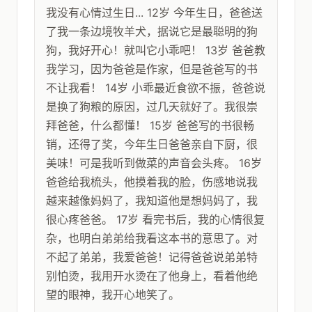
我没有心情过生日... 12岁 今年生日，爸爸送
了我一条边境牧羊犬，据说它是最聪明的狗
狗，我好开心！就叫它小乖吧！ 13岁 爸爸教
我学习，因为爸爸是作家，但是爸爸写的书
不让我看！ 14岁 小乖最近食欲不振，爸爸说
是换了狗粮的原因，过几天就好了。我很崇
拜爸爸，什么都懂！ 15岁 爸爸写的书很畅
销，还得了奖，今年生日爸爸亲自下厨，很
美味！可是我听到做菜的声音会头疼。 16岁
爸爸给我梳头，他摸着我的脸，伤感地说我
越来越像妈妈了，我知道他是想妈妈了，我
很心疼爸爸。 17岁 看完书后，我的心情很复
杂，也明白弟弟给我看这本书的意思了。对
不起了弟弟，我爱爸爸！记得爸爸说弟弟特
别怕烫，我用开水烫在了他身上，看着他绝
望的眼神，我开心地笑了。