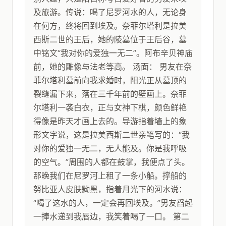
及旅游。传说：喝了尼罗河水的人，无论身
在何方，终将回到埃及。奈菲尔塔利是拉美
西斯二世的王后，她的陵墓位于王后谷，墓
中铭文“我对你的爱独一无二”。阿布辛贝神庙
前，她的雕像与法老等高。 汤面： 男友在奈
菲尔塔利墓前向我求婚时，阳光正从墓顶的
裂缝漏下来，落在三千年前的壁画上。奈菲
尔塔利一袭白衣，正与女神下棋，颜色鲜艳
得像是昨天才画上去的。导游指着墙上的象
形文字说，这是拉美西斯二世亲笔写的：“我
对你的爱独一无二，无人能及。你是我呼吸
的空气。”周围的人都在鼓掌，我便点了头。
那晚我们在尼罗河上租了一条小船。撑船的
努比亚人皮肤黝黑，指着月光下的河水说：
“喝了这水的人，一定会再回埃及。”男友舀起
一捧水递到我唇边，我笑着喝了一口。 第二