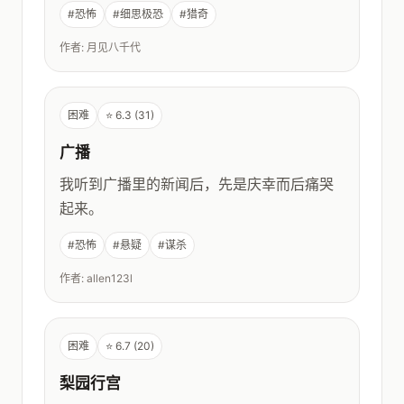
#恐怖
#细思极恐
#猎奇
作者: 月见八千代
困难
⭐ 6.3 (31)
广播
我听到广播里的新闻后，先是庆幸而后痛哭
起来。
#恐怖
#悬疑
#谋杀
作者: allen123l
困难
⭐ 6.7 (20)
梨园行宫