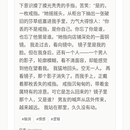
下意识摸了摸光秃秃的手指，苦笑：“是的，
一枚戒指。”她摇摇头，从柜台下抽出一张破
旧的莎草纸塞进我手里，力气大得惊人：“你
丢的不是戒指，是你自己。你忘了你是谁，
也忘了他曾是谁。”她指向店铺深处的一面铜
镜。 我走过去，看向镜中。 镜子里是我的
脸。但在我身后，还有一个人——一个男人
的影子，轮廓模糊，看不清面容，却能感觉
到他在望着我。 我猛地回头。空无一人。 再
看镜子，那个影子消失了。而我手上，正戴
着那枚丢失的戒指。 戒指沉甸甸的，带着金
属特有的凉意。可它是怎么回来的？镜子里
那个人，又是谁？ 男友的喊声从店外传来，
越来越远。 我站在那里，久久没有动。
#脑洞
#情感
#逻辑
作者: lovenico