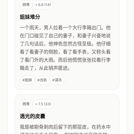
困难
⭐ 6.6 (14)
姐妹难分
一个雨天，男人拉着一个大行李箱出门。他
在门口碰见了自己的妻子，和妻子兴奋地说
了几句话后，他神色忽然古怪至极。他仔细
看了看妻子的侧脸，看了看手表，又转头看
了看门外的大雨。而后他慌慌张张拉着行李
箱走了，从此销声匿迹。
#姐妹
#出轨
#谋杀
困难
⭐ 7.5 (33)
透光的皮囊
我是被剔骨剥肉后留下的那层皮，在药水中