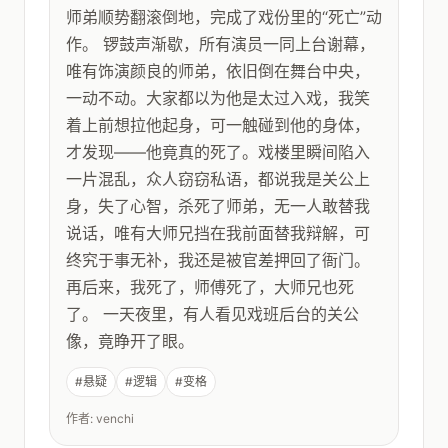
师弟顺势翻滚倒地，完成了戏份里的“死亡”动
作。 锣鼓声渐歇，所有演员一同上台谢幕，
唯有饰演颜良的师弟，依旧倒在舞台中央，
一动不动。大家都以为他是太过入戏，我笑
着上前想拉他起身，可一触碰到他的身体，
才发现——他竟真的死了。戏楼里瞬间陷入
一片混乱，众人窃窃私语，都说我是关公上
身，失了心智，杀死了师弟，无一人敢替我
说话，唯有大师兄挡在我前面替我辩解，可
终究于事无补，我还是被官差押回了衙门。
再后来，我死了，师傅死了，大师兄也死
了。 一天夜里，有人看见戏班后台的关公
像，竟睁开了眼。
#悬疑
#逻辑
#变格
作者: venchi