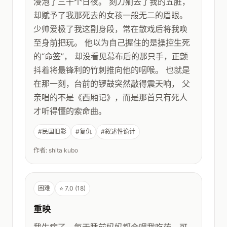
浸泡了三千个日夜。 刻刀剜去了我的五脏，
却赋予了我那死去的女孩一般无二的眉眼。
少帅爱极了我这副身段，常在散戏后将我唤
至身前把玩。 他以为自己握住的是操控生死
的“命签”， 却没看见幕布后的那只手，正颤
抖着将最锋利的竹刺推向他的咽喉。 也就是
在那一刻，台前的锣鼓突然敲得震天响， 父
亲唱的不是《西厢记》，而是那首只有死人
才听得懂的索命曲。
#民国旧影
#复仇
#叙述性诡计
作者: shita kubo
困难
⭐ 7.0 (18)
重映