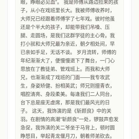
眼，睁眼必见血”。 我是师傅从路边捡来的孩
子，从小在戏班里长大。我被师傅收养时，
大师兄已经跟着师傅学了七年戏。彼时他虽
还是个半大的孩子，却能带我们吊嗓、压
腿、走圆场，是我们这群学徒的主心骨。我
打小就和大师兄最为亲近，朝夕相处间，早
已亲如手足，无话不谈。 岁月流转，师傅的
年纪渐渐大了，便慢慢退下了舞台，一门心
思放在了教徒弟、管戏班上。而我和大师
兄，也渐渐成了戏班的门面——我专攻武
生，身姿矫健、扮相英武；师兄则擅青衣，
唱腔清亮、身段柔美。每逢我们二人同台，
台下总是座无虚席，那是我们最风光的日
子。 这天，我饰演的是《斩颜良》中的关
羽。在剧情的高潮“斩颜良”一处，锣鼓声愈发
急促，我饰演的关二爷坐于马背上，顿时圆
睁怒目，举起青龙偃月刀，朝着师弟砍去。