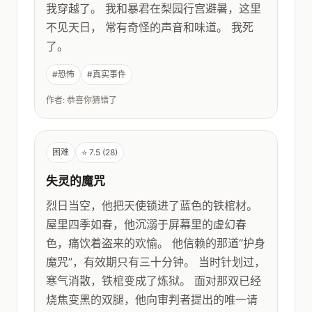
我穿越了。 我和暴君在梨园行宫避暑，这里
不见天日， 常有奇怪的声音和味道。 我死
了。
#恐怖
#真实事件
作者: 恭喜你猜错了
困难
⭐ 7.5 (28)
失灵的魔咒
烈日当空，他把天使锁进了蓝色的铁棺材。
屋里四季如春，他沉溺于屏幕里的虚幻春
色，痛饮着盗来的欢愉。 他信赖的那道“护身
魔咒”，有效期只有三十分钟。 当时针划过，
寒气消散，铁棺变成了炼狱。 面对那双已经
烧焦变黑的双腿，他向审判者提出的唯一请