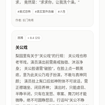
求， 竟然是：“求求你，让我洗个澡。”
#美式恐怖
#真实案件改编
#人性
作者: 长门有希
困难
⭐ 8.4 (25)
关公戏
梨园里有关于“关公戏”的行规： 关公戏也称
老爷戏，演员演出前需斋戒独宿、沐浴净
身； 关公脸谱需“破脸”，在脸上点一颗黑
痣，意为此关公乃戏子扮演，不敢与真神同
颜； 演员挂上髯口后如神附体不可说话，需
正襟端坐、闭目养神； 演出时，只能虚目、
半睁半闭，只有在发怒、审案、舞刀时才能
微睁，绝不可圆睁怒目，行话叫“关公不睁