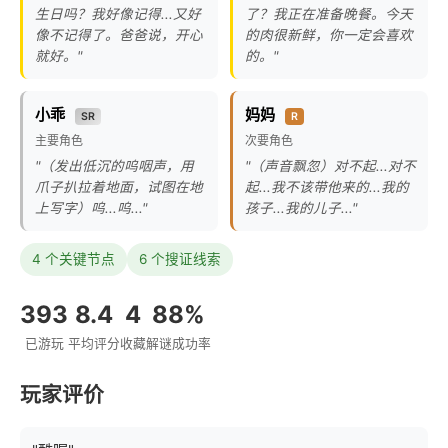
生日吗？我好像记得...又好
了？我正在准备晚餐。今天
像不记得了。爸爸说，开心
的肉很新鲜，你一定会喜欢
就好。"
的。"
小乖
妈妈
SR
R
主要角色
次要角色
"（发出低沉的呜咽声，用
"（声音飘忽）对不起...对不
爪子扒拉着地面，试图在地
起...我不该带他来的...我的
上写字）呜...呜..."
孩子...我的儿子..."
4 个关键节点
6 个搜证线索
393
8.4
4
88%
已游玩
平均评分
收藏
解谜成功率
玩家评价