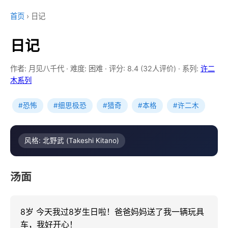
首页
›
日记
日记
作者: 月见八千代
·
难度: 困难
·
评分: 8.4 (32人评价)
·
系列:
许二
木系列
#恐怖
#细思极恐
#猎奇
#本格
#许二木
风格: 北野武 (Takeshi Kitano)
汤面
8岁 今天我过8岁生日啦！爸爸妈妈送了我一辆玩具
车，我好开心！
