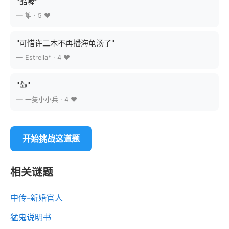
"酷喔"
— 誰 · 5 ❤️
"可惜许二木不再播海龟汤了"
— Estrella* · 4 ❤️
"👍"
— 一隻小小兵 · 4 ❤️
开始挑战这道题
相关谜题
中传-新婚官人
猛鬼说明书