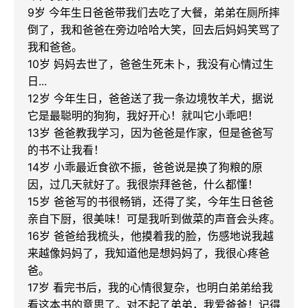
9岁 今年生日爸爸带我们去吃了大餐，弟弟在厕所摔
倒了，我和爸爸在旁边哈哈大笑，回去后妈妈笑骂了
我和爸爸。

10岁 妈妈去世了，爸爸生死未卜，我没有心情过生
日...

12岁 今年生日，爸爸送了我一条边境牧羊犬，据说
它是最聪明的狗狗，我好开心！就叫它小乖吧！

13岁 爸爸教我学习，因为爸爸是作家，但是爸爸写
的书不让我看！

14岁 小乖最近食欲不振，爸爸说是换了狗粮的原
因，过几天就好了。我很崇拜爸爸，什么都懂！

15岁 爸爸写的书很畅销，还得了奖，今年生日爸爸
亲自下厨，很美味！可是我听到做菜的声音会头疼。

16岁 爸爸给我梳头，他摸着我的脸，伤感地说我越
来越像妈妈了，我知道他是想妈妈了，我很心疼爸
爸。

17岁 看完书后，我的心情很复杂，也明白弟弟给我
看这本书的意思了。对不起了弟弟，我爱爸爸！记得