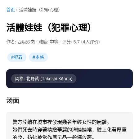
首页
›
活體娃娃（犯罪心理）
活體娃娃（犯罪心理）
作者: 西瓜炒肉
·
难度: 中等
·
评分: 5.7 (4人评价)
#犯罪
#本格
风格: 北野武 (Takeshi Kitano)
汤面
警方陸續在城市裡發現幾名年輕女性的屍體。

她們死去時穿著精緻華麗的洋娃娃裙，臉上化著厚重
的妝，彷彿被當作展示品一般擺放著。
