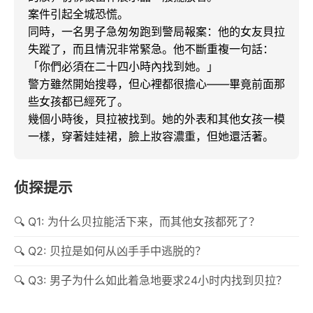
案件引起全城恐慌。

同時，一名男子急匆匆跑到警局報案：他的女友貝拉
失蹤了，而且情況非常緊急。他不斷重複一句話：
「你們必須在二十四小時內找到她。」

警方雖然開始搜尋，但心裡都很擔心——畢竟前面那
些女孩都已經死了。

幾個小時後，貝拉被找到。她的外表和其他女孩一模
一樣，穿著娃娃裙，臉上妝容濃重，但她還活著。
侦探提示
Q1: 为什么贝拉能活下来，而其他女孩都死了？
Q2: 贝拉是如何从凶手手中逃脱的？
Q3: 男子为什么如此着急地要求24小时内找到贝拉？