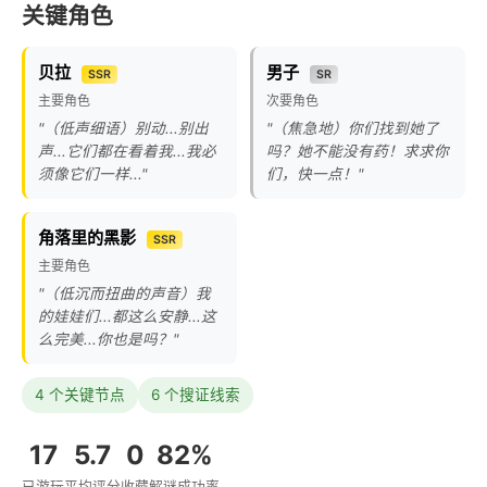
关键角色
贝拉
男子
SSR
SR
主要角色
次要角色
"（低声细语）别动...别出
"（焦急地）你们找到她了
声...它们都在看着我...我必
吗？她不能没有药！求求你
须像它们一样..."
们，快一点！"
角落里的黑影
SSR
主要角色
"（低沉而扭曲的声音）我
的娃娃们...都这么安静...这
么完美...你也是吗？"
4 个关键节点
6 个搜证线索
17
5.7
0
82%
已游玩
平均评分
收藏
解谜成功率