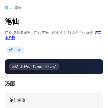
首页
›
笔仙
笔仙
作者: 久保史绪里
·
难度: 中等
·
评分: 6.9 (18人评价)
·
系列:
许二
木系列
#许二木
风格: 北野武 (Takeshi Kitano)
汤面
笔仙笔仙
