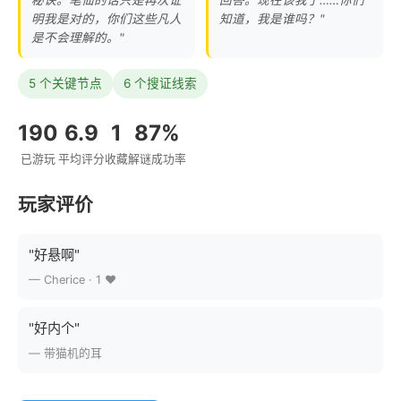
明我是对的，你们这些凡人
知道，我是谁吗？"
是不会理解的。"
5 个关键节点
6 个搜证线索
190
6.9
1
87%
已游玩
平均评分
收藏
解谜成功率
玩家评价
"好悬啊"
— Cherice · 1 ❤️
"好内个"
— 带猫机的耳