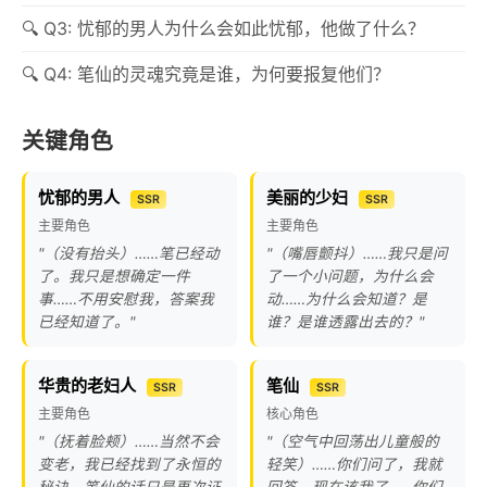
Q3: 忧郁的男人为什么会如此忧郁，他做了什么？
Q4: 笔仙的灵魂究竟是谁，为何要报复他们？
关键角色
忧郁的男人
美丽的少妇
SSR
SSR
主要角色
主要角色
"（没有抬头）……笔已经动
"（嘴唇颤抖）……我只是问
了。我只是想确定一件
了一个小问题，为什么会
事……不用安慰我，答案我
动……为什么会知道？是
已经知道了。"
谁？是谁透露出去的？"
华贵的老妇人
笔仙
SSR
SSR
主要角色
核心角色
"（抚着脸颊）……当然不会
"（空气中回荡出儿童般的
变老，我已经找到了永恒的
轻笑）……你们问了，我就
秘诀。笔仙的话只是再次证
回答。现在该我了……你们