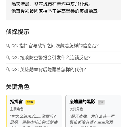
隔天清晨，整座城市在轟炸中灰飛煙滅。

他事後卻被國家授予了最高榮譽的英雄勳章。
侦探提示
Q1: 指挥官与敌军之间隐藏着怎样的信息战？
Q2: 拉响防空警报会引发什么连锁反应？
Q3: 英雄勋章背后隐藏着怎样的代价？
关键角色
指挥官
废墟里的黑影
SSR
SR
主要角色
次要角色
"你怎么进来的……勋章吗？
"那天夜晚，为什么连一声
是啊，用整座城市的沉默换
警笛都没有呢？宝宝刚睡