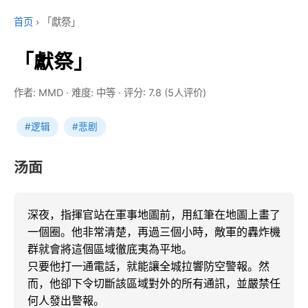
首页
›
「獻祭」
「獻祭」
作者: MMD
·
难度: 中等
·
评分: 7.8 (5人评价)
#逻辑
#悲剧
汤面
深夜，指揮官站在軍事地圖前，用紅筆在地圖上畫了
一個圈。他非常清楚，再過三個小時，敵軍的轟炸機
群就會將這個區域徹底夷為平地。

只要他打一通電話，就能讓全城拉響防空警報。然
而，他卻下令切斷該區域對外的所有通訊，並嚴禁任
何人發出警報。
