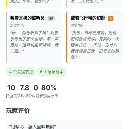
来的。你说，我配吗？"
着……天就塌了。"
戴着耳机的监听员
戴着飞行帽的幻影
SR
R
次要角色
次要角色
"你……你也听到了吗？我亲
"报告，目标已摧毁，通讯
手译出了那个坐标。每一声
密码验证无误。完美的一次
爆炸，这耳机里都听得一清
精准打击……不过，为什么
二楚。"
我觉得自己像一把可悲的钥
匙？"
4 个关键节点
6 个搜证线索
10
7.8
0
80%
已游玩
平均评分
收藏
解谜成功率
玩家评价
"很精彩，讓人回味無窮"