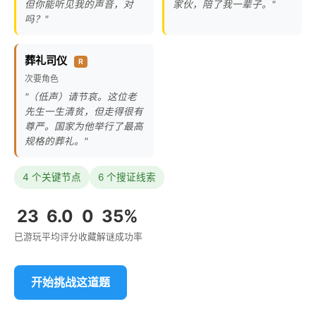
但你能听见我的声音，对
家伙，陪了我一辈子。"
吗？"
葬礼司仪
R
次要角色
"（低声）请节哀。这位老
先生一生清贫，但走得很有
尊严。国家为他举行了最高
规格的葬礼。"
4 个关键节点
6 个搜证线索
23
6.0
0
35%
已游玩
平均评分
收藏
解谜成功率
开始挑战这道题