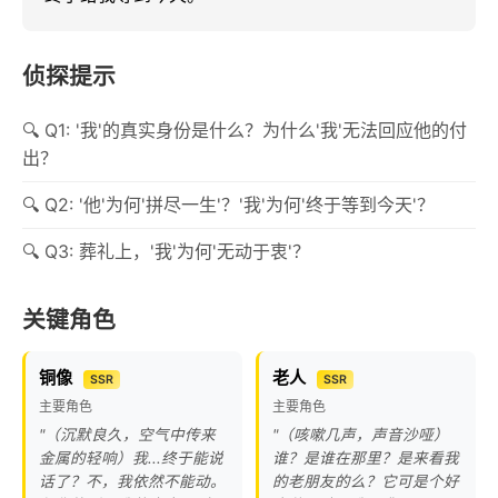
侦探提示
Q1: '我'的真实身份是什么？为什么'我'无法回应他的付
出？
Q2: '他'为何'拼尽一生'？'我'为何'终于等到今天'？
Q3: 葬礼上，'我'为何'无动于衷'？
关键角色
铜像
老人
SSR
SSR
主要角色
主要角色
"（沉默良久，空气中传来
"（咳嗽几声，声音沙哑）
金属的轻响）我...终于能说
谁？是谁在那里？是来看我
话了？不，我依然不能动。
的老朋友的么？它可是个好