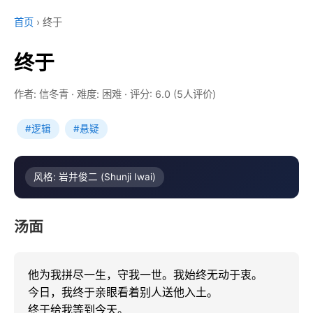
首页
›
终于
终于
作者: 信冬青
·
难度: 困难
·
评分: 6.0 (5人评价)
#逻辑
#悬疑
风格: 岩井俊二 (Shunji Iwai)
汤面
他为我拼尽一生，守我一世。我始终无动于衷。

今日，我终于亲眼看着别人送他入土。

终于给我等到今天。