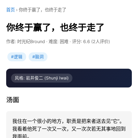
首页
›
你终于赢了，也终于走了
你终于赢了，也终于走了
作者: 时光纪Bround
·
难度: 困难
·
评分: 6.6 (2人评价)
#逻辑
#脑洞
风格: 岩井俊二 (Shunji Iwai)
汤面
我住在一个很小的地方，职责是把来者送去见“它”。

我看着他死了一次又一次，又一次次若无其事地回到
我面前。
