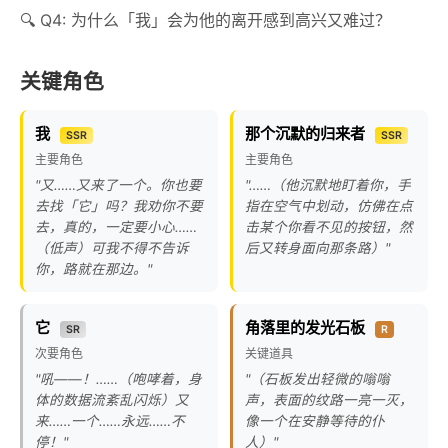
Q4: 为什么「我」会为他的离开感到高兴又难过？
关键角色
我
那个沉默的归来者
SSR
SSR
主要角色
主要角色
"又……又来了一个。你也要
"……（他沉默地盯着你，手
去找「它」吗？我劝你不要
指在空气中划动，仿佛在点
去，真的，一定要小心……
击某个你看不见的按钮，然
（低声）可我不得不告诉
后又转身面向那条路）"
你，路就在那边。"
它
角落里的发光石板
SR
R
次要角色
关键道具
"吼——！……（咆哮着，身
"（石板发出轻微的嗡嗡
体的数据流紊乱闪烁）又
声，表面的纹路一亮一灭，
来……一个……永远……不
像一个在安静等待的仆
停！"
人）"