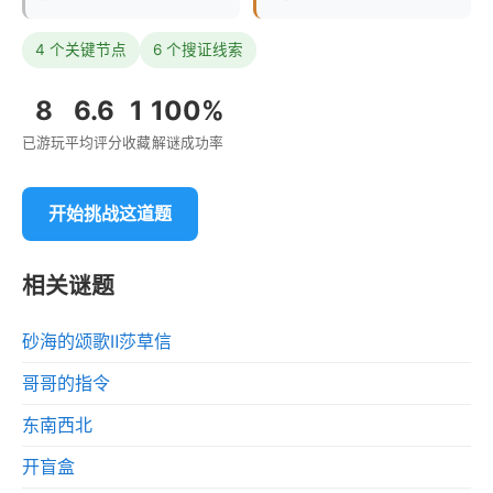
4 个关键节点
6 个搜证线索
8
6.6
1
100%
已游玩
平均评分
收藏
解谜成功率
开始挑战这道题
相关谜题
砂海的颂歌Ⅱ莎草信
哥哥的指令
东南西北
开盲盒