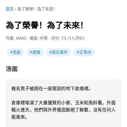
首页
›
為了榮譽！為了未來！
為了榮譽！為了未來！
作者: MMD
·
难度: 中等
·
评分: 7.5 (1人评价)
#悲剧
#逻辑
#真实事件
#正常向
汤面
幾名男子被困在一座堅固的地下倉庫裡。

倉庫裡堆滿了大量優質的小麥、玉米和馬鈴薯。外面
戰火連天，他們與外界徹底斷絕了聯繫，沒有任何人
能進來。
