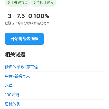
5 个关键节点
6 个搜证线索
3
7.5
0
100%
已游玩
平均评分
收藏
解谜成功率
开始挑战这道题
相关谜题
砂海的颂歌Ⅱ莎草信
中传-新婚官人
水草
100元钱
忠诚的狗