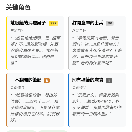
关键角色
戴眼鏡的消瘦男子
打開倉庫的士兵
SSR
SR
主要角色
次要角色
"（虛弱地抬起頭）是…援軍
"（手電筒照向地面，聲音
嗎？不…還沒到時候…外面
顫抖）這…這是什麼地方？
的砲火還很密集……我得把
怎麼會有人死在這裡？上帝
這組數據記完……你們是
啊，這些袋子裡裝的是什
誰？"
麼？他們為什麼不吃？"
一本翻開的筆記
印有標籤的麻袋
R
N
关键道具
关键物品
"（紙頁被風吹動，發出沙
"（沉默許久，標籤微微捲
沙聲）……四月十二日，種
起）……編號ZK-1942，冬
子庫濕度65%，小麥發芽率
小麥種質。我體內裝著明年
抽樣仍維持在98%。我們很
春天的一百噸希望。"
好。"