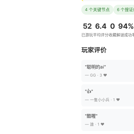
4 个关键节点
6 个搜
52
6.4
0
94%
已游玩
平均评分
收藏
解谜成功
玩家评价
"聪明的ai"
— GG · 3 ❤️
"👍"
— 一隻小小兵 · 1 ❤️
"酷喔"
— 誰 · 1 ❤️