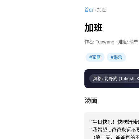
首页
›
加班
加班
作者: Tuewang
·
难度: 简单
#家庭
#谋杀
风格: 北野武 (Takeshi Ki
汤面
“生日快乐！快吹蜡烛许
“我希望…爸爸永远不要
（第二天，爸爸真的