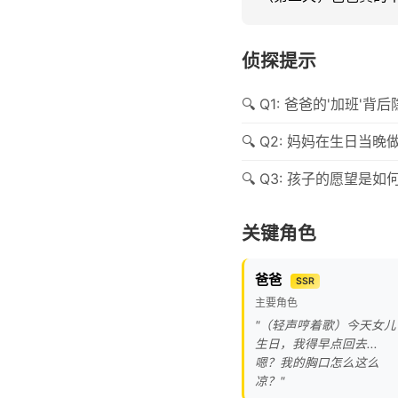
侦探提示
Q1: 爸爸的'加班'
Q2: 妈妈在生日当晚
Q3: 孩子的愿望是如何
关键角色
爸爸
SSR
主要角色
"（轻声哼着歌）今天女儿
生日，我得早点回去...
嗯？我的胸口怎么这么
凉？"