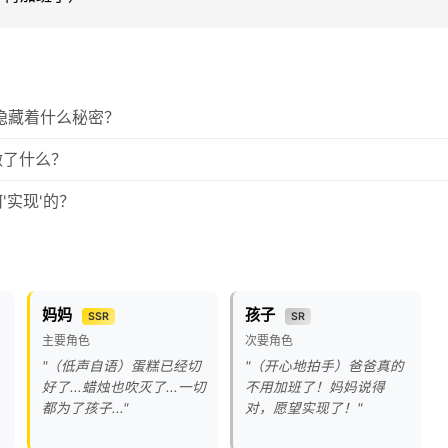
背后隐藏着什么秘密？
做了什么？
'实现'的？
妈妈
孩子
SSR
SR
主要角色
次要角色
"（低声自语）蛋糕已经切
"（开心地拍手）爸爸真的
好了...蜡烛也吹灭了...一切
不用加班了！妈妈说得
都为了孩子..."
对，愿望实现了！"