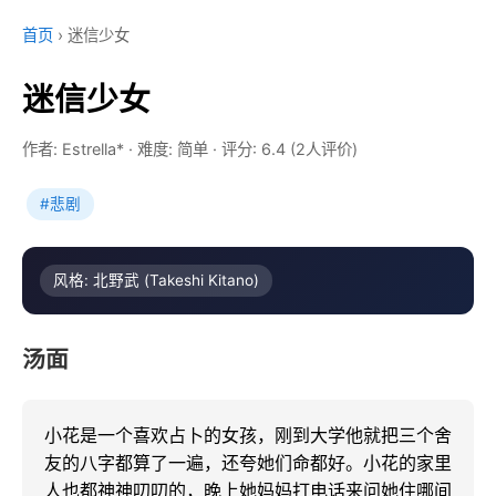
首页
›
迷信少女
迷信少女
作者: Estrella*
·
难度: 简单
·
评分: 6.4 (2人评价)
#悲剧
风格: 北野武 (Takeshi Kitano)
汤面
小花是一个喜欢占卜的女孩，刚到大学他就把三个舍
友的八字都算了一遍，还夸她们命都好。小花的家里
人也都神神叨叨的，晚上她妈妈打电话来问她住哪间