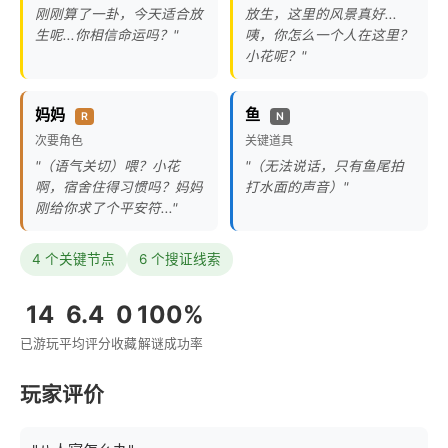
刚刚算了一卦，今天适合放
放生，这里的风景真好...
生呢...你相信命运吗？"
咦，你怎么一个人在这里？
小花呢？"
妈妈
鱼
R
N
次要角色
关键道具
"（语气关切）喂？小花
"（无法说话，只有鱼尾拍
啊，宿舍住得习惯吗？妈妈
打水面的声音）"
刚给你求了个平安符..."
4 个关键节点
6 个搜证线索
14
6.4
0
100%
已游玩
平均评分
收藏
解谜成功率
玩家评价