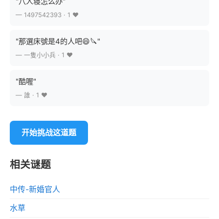
"八人寝怎么办"
— 1497542393 · 1 ❤️
"那選床號是4的人吧😄🔪"
— 一隻小小兵 · 1 ❤️
"酷喔"
— 誰 · 1 ❤️
开始挑战这道题
相关谜题
中传-新婚官人
水草