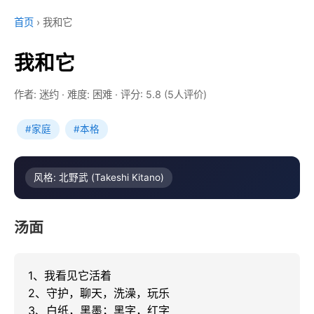
首页
›
我和它
我和它
作者: 迷约
·
难度: 困难
·
评分: 5.8 (5人评价)
#家庭
#本格
风格: 北野武 (Takeshi Kitano)
汤面
1、我看见它活着

2、守护，聊天，洗澡，玩乐

3、白纸，黑墨；黑字，红字
