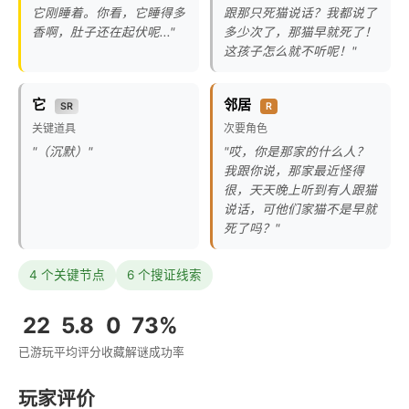
它刚睡着。你看，它睡得多
跟那只死猫说话？我都说了
香啊，肚子还在起伏呢..."
多少次了，那猫早就死了！
这孩子怎么就不听呢！"
它
邻居
SR
R
关键道具
次要角色
"（沉默）"
"哎，你是那家的什么人？
我跟你说，那家最近怪得
很，天天晚上听到有人跟猫
说话，可他们家猫不是早就
死了吗？"
4 个关键节点
6 个搜证线索
22
5.8
0
73%
已游玩
平均评分
收藏
解谜成功率
玩家评价