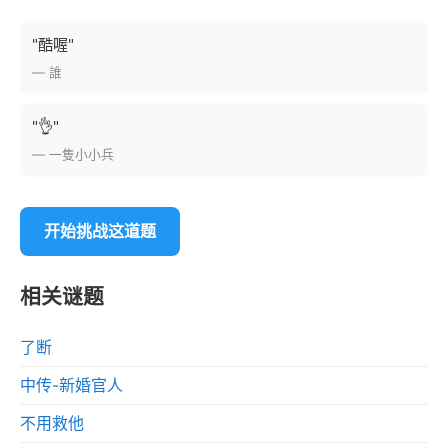
"酷喔"
— 誰
"👌"
— 一隻小小兵
开始挑战这道题
相关谜题
了断
中传-新婚官人
不用救他