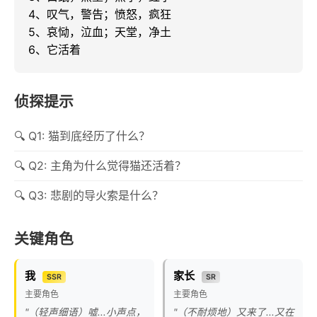
4、叹气，警告；愤怒，疯狂

5、哀恸，泣血；天堂，净土

6、它活着
侦探提示
Q1: 猫到底经历了什么？
Q2: 主角为什么觉得猫还活着？
Q3: 悲剧的导火索是什么？
关键角色
我
家长
SSR
SR
主要角色
主要角色
"（轻声细语）嘘...小声点，
"（不耐烦地）又来了...又在