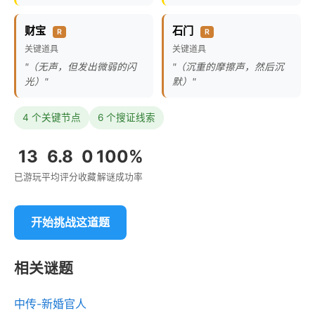
财宝
石门
R
R
关键道具
关键道具
"（无声，但发出微弱的闪
"（沉重的摩擦声，然后沉
光）"
默）"
4 个关键节点
6 个搜证线索
13
6.8
0
100%
已游玩
平均评分
收藏
解谜成功率
开始挑战这道题
相关谜题
中传-新婚官人