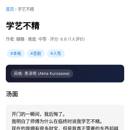
首页
›
学艺不精
学艺不精
作者: 糖糖
·
难度: 中等
·
评分: 6.8 (1人评价)
#本格
#悲剧
#人性
风格: 黑泽明 (Akira Kurosawa)
汤面
开门的一瞬间，我后悔了。

我明白了师傅为什么在临终时说我学艺不精。

现在的我拥有很多财宝，但是我真正需要的东西却越