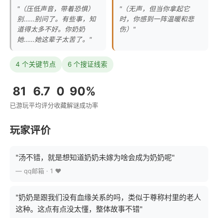
"（压低声音，带着恐惧）
"（无声，但当你拿起它
别……别问了。有些事，知
时，你感到一阵温暖和悲
道得太多不好。你奶奶
伤）"
她……她这辈子太苦了。"
4 个关键节点
6 个搜证线索
81
6.7
0
90%
已游玩
平均评分
收藏
解谜成功率
玩家评价
"汤不错，就是想知道奶奶未嫁为啥会成为奶奶呢"
— qq邮箱 · 1 ❤️
"奶奶是跟我们没有血缘关系的吗，类似于尊称村里的老人
这种。这点有点没太懂，整体故事不错"