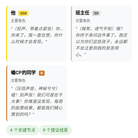
他
班主任
SSR
SR
主要角色
次要角色
"（轻声，带着点紧张）你...
"（微笑，语气平和）哦？
你来了。我一直在想，你什
你终于来问这件事了。我还
么时候才会发现。"
以为你们这些孩子，永远都
不会注意到我的良苦用
心。"
嗑CP的同学
R
次要角色
"（压低声音，神秘兮兮）
嘘！别声张！我们可是在干
大事！你难道没发现，每周
的投票结果，都是我们精心
策划的吗？"
4 个关键节点
6 个搜证线索