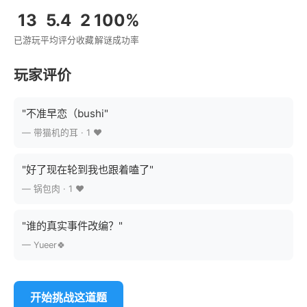
13
5.4
2
100%
已游玩
平均评分
收藏
解谜成功率
玩家评价
"不准早恋（bushi"
— 带猫机的耳 · 1 ❤️
"好了现在轮到我也跟着嗑了"
— 锅包肉 · 1 ❤️
"谁的真实事件改编？"
— Yueer🍀
开始挑战这道题