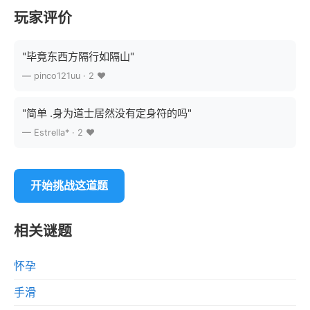
玩家评价
"毕竟东西方隔行如隔山"
— pinco121uu · 2 ❤️
"简单 .身为道士居然没有定身符的吗"
— Estrella* · 2 ❤️
开始挑战这道题
相关谜题
怀孕
手滑