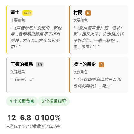
道士
村民
SSR
R
主要角色
次要角色
"（声音沙哑）没用的...都没
"（颤抖着声音）道...道长！
用...我明明已经用尽了所有
那东西又来了！它走路的样
手段...为什么...为什么它不
子好奇怪...一跳一跳的...
怕？"
像...像僵尸！"
干瘪的镇民
墙上的黑影
SR
R
关键道具
次要角色
"（无声）..."
"（只有翅膀扇动的声音和
低沉的嘶吼）...嘶..."
4 个关键节点
6 个搜证线索
12
6.8
0
100%
已游玩
平均评分
收藏
解谜成功率