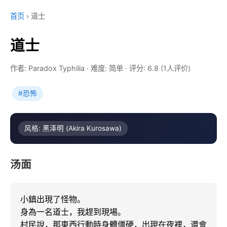
首页
›
道士
道士
作者: Paradox Typhilia
·
难度: 简单
·
评分: 6.8 (1人评价)
#恐怖
风格: 黑泽明 (Akira Kurosawa)
汤面
小鎮出現了怪物。

身為一名道士，我趕到現場。

村民說，那東西行動時身體僵硬，出現在夜裡，還會