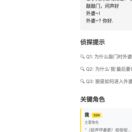
敲敲门，问声好

外婆~!

外婆~? 你好.
侦探提示
Q1: 为什么敲门时
Q2: 为什么'我'最
Q3: 狼是如何进入
关键角色
我
SSR
主要角色
"（轻声哼着歌）啦啦啦...