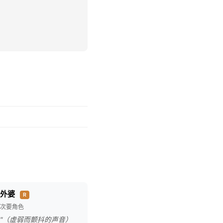
外婆
R
次要角色
"（虚弱而颤抖的声音）