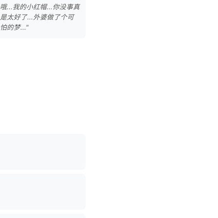
哦...我的小红帽...你没事真
是太好了...外婆做了个可
怕的梦..."