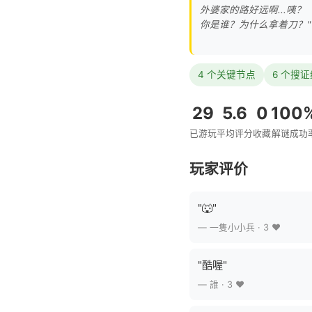
外婆家的路好远啊...咦？
你是谁？为什么拿着刀？"
4 个关键节点
6 个搜
29
5.6
0
100
已游玩
平均评分
收藏
解谜成功
玩家评价
"🐺"
— 一隻小小兵 · 3 ❤️
"酷喔"
— 誰 · 3 ❤️