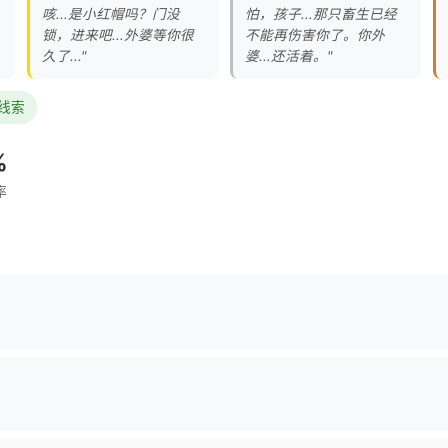
咳...是小红帽吗？门没
怕，孩子...那只畜生已经
锁，进来吧...外婆等你很
不能再伤害你了。你外
久了..."
婆...还活着。"
证线索
%
率