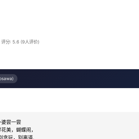
·
评分: 5.6 (9人评价)
osawa)
婆尝一尝

花美，蝴蝶闹，

贪玩，别离道.
