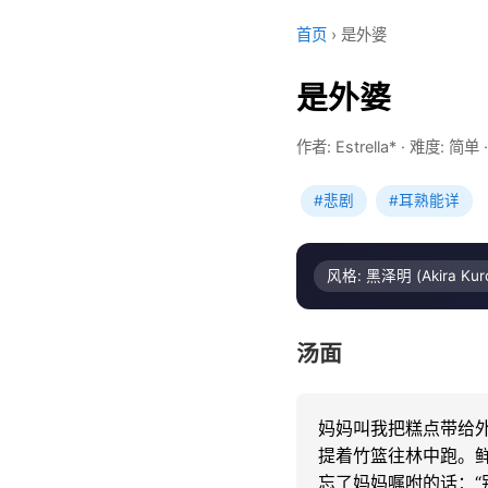
首页
›
是外婆
是外婆
作者: Estrella*
·
难度: 简单
#悲剧
#耳熟能详
风格: 黑泽明 (Akira Kur
汤面
妈妈叫我把糕点带给外
提着竹篮往林中跑。鲜
忘了妈妈嘱咐的话：“别