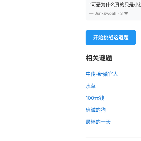
"可恶为什么真的只是小
— Junk&woah · 3 ❤️
开始挑战这道题
相关谜题
中传-新婚官人
水草
100元钱
忠诚的狗
最棒的一天