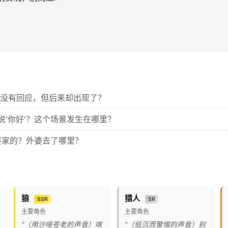
外婆没有回应，但后来却出现了？
后要说'你好'？这个场景发生在哪里？
外婆家的？外婆去了哪里？
狼
猎人
SSR
SR
主要角色
主要角色
"（用沙哑苍老的声音）咳
"（低沉而警惕的声音）别