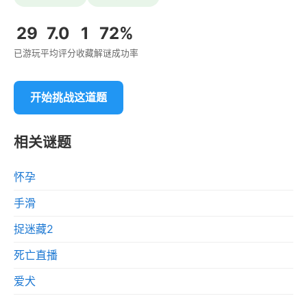
29
7.0
1
72%
已游玩
平均评分
收藏
解谜成功率
开始挑战这道题
相关谜题
怀孕
手滑
捉迷藏2
死亡直播
爱犬