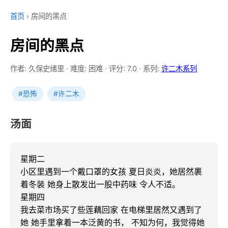
首页
›
房间的黑点
房间的黑点
作者: 久保史绪里
·
难度: 困难
·
评分: 7.0
·
系列:
许二木系列
#恐怖
#许二木
汤面
星期二

小区里遇到一个戴口罩的女孩 夏日炎炎，她居然裹
着冬装 她身上散发出一股中药味 令人不适。

星期四

我去菜市场买了些莲藕回家 在电梯里居然又遇到了
她 她手里拿着一本泛黄的书， 不知为何，我觉得她