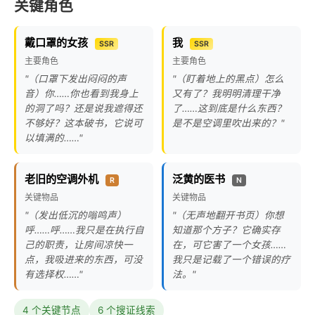
关键角色
戴口罩的女孩
我
SSR
SSR
主要角色
主要角色
"（口罩下发出闷闷的声
"（盯着地上的黑点）怎么
音）你……你也看到我身上
又有了？我明明清理干净
的洞了吗？还是说我遮得还
了……这到底是什么东西？
不够好？这本破书，它说可
是不是空调里吹出来的？"
以填满的……"
老旧的空调外机
泛黄的医书
R
N
关键物品
关键物品
"（发出低沉的嗡鸣声）
"（无声地翻开书页）你想
呼……呼……我只是在执行自
知道那个方子？它确实存
己的职责，让房间凉快一
在，可它害了一个女孩……
点，我吸进来的东西，可没
我只是记载了一个错误的疗
有选择权……"
法。"
4 个关键节点
6 个搜证线索