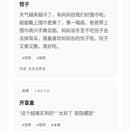
饺子
天气越来越冷了，有妈妈给我们织围巾啦。
姐姐戴上围巾更美了，像一幅画，爸爸带上
围巾高兴手舞足蹈，妈妈说冬至不吃饺子会
冻掉耳朵，我最喜欢妈妈包的饺子啦，饺子
又香又脆，真好吃。
#恐怖
#猎奇
作者: 多多多萝溪
困难
⭐ 6.0 (72)
开盲盒
"这个超难买到的" “太好了 是隐藏款”
#恐怖
#猎奇
#本格